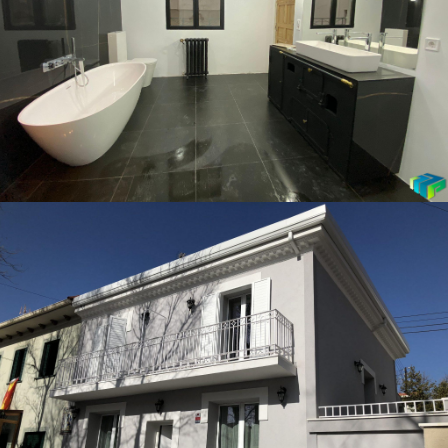
Calle Magdalena
Pisos
Condes de Torreanaz 9
Cubierta
,
Pisos
,
Rehabilitaciones Fachada