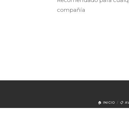
compañía
🏠 INICIO
📋 A