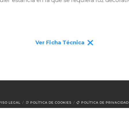
Ver Ficha Técnica
VISO LEGAL
📑 POLÍTICA DE COOKIES
📋 POLÍTICA DE PRIVACIDAD
© 2025 |
FESEVAR INNOVACIONES SL