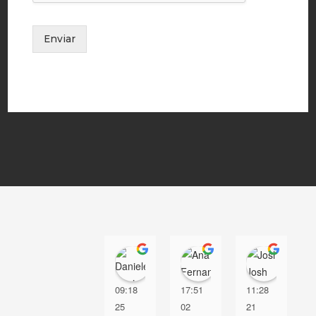
Enviar
Daniele Maria
Ana Fernandez
Josh
09:18
17:51
11:28
25
02
21