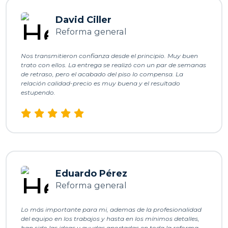
David Ciller
n
Reforma general
Nos transmitieron confianza desde el principio. Muy buen
d
trato con ellos. La entrega se realizó con un par de semanas
v
de retraso, pero el acabado del piso lo compensa. La
y
relación calidad-precio es muy buena y el resultado
estupendo.
t
l
s
l
a
Eduardo Pérez
a
Reforma general
a
Lo más importante para mi, ademas de la profesionalidad
del equipo en los trabajos y hasta en los mínimos detalles,
han sido las ideas y ayudas aportadas en toda la reforma,