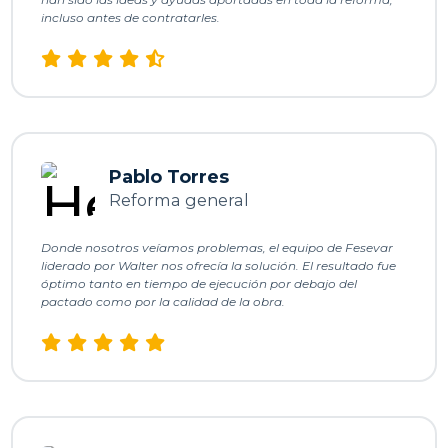
incluso antes de contratarles.
c
s
a
ñ
Pablo Torres
o
Reforma general
c
Donde nosotros veíamos problemas, el equipo de Fesevar
e
liderado por Walter nos ofrecía la solución. El resultado fue
óptimo tanto en tiempo de ejecución por debajo del
d
pactado como por la calidad de la obra.
a
q
n
c