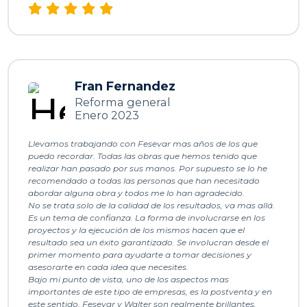
y 
oso. 
educa
Cumpl
e
dos.U
io 
n 
expec
éxito.
tativas
a
, 
Fran Fernandez
plazos 
d
Reforma general
Enero 2023
y 
presu
o
Llevamos trabajando con Fesevar mas años de los que
puest
e
puedo recordar. Todas las obras que hemos tenido que
o. Una 
m
realizar han pasado por sus manos. Por supuesto se lo he
recomendado a todas las personas que han necesitado
gran 
d
abordar alguna obra y todos me lo han agradecido.
suerte 
No se trata solo de la calidad de los resultados, va mas allá.
haber
a
Es un tema de confianza. La forma de involucrarse en los
proyectos y la ejecución de los mismos hacen que el
me 
e
resultado sea un éxito garantizado. Se involucran desde el
topad
t
primer momento para ayudarte a tomar decisiones y
o con 
s
asesorarte en cada idea que necesites.
Bajo mi punto de vista, uno de los aspectos mas
ellos.
importantes de este tipo de empresas, es la postventa y en
este sentido, Fesevar y Walter son realmente brillantes.