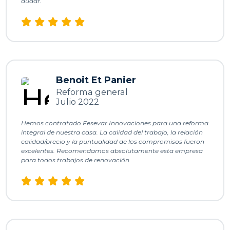
dudar.
g
t
t
Benoit Et Panier
a
Reforma general
e
Julio 2022
p
e
Hemos contratado Fesevar Innovaciones para una reforma
integral de nuestra casa. La calidad del trabajo, la relación
calidad/precio y la puntualidad de los compromisos fueron
e
excelentes. Recomendamos absolutamente esta empresa
e
para todos trabajos de renovación.
c
t
. 