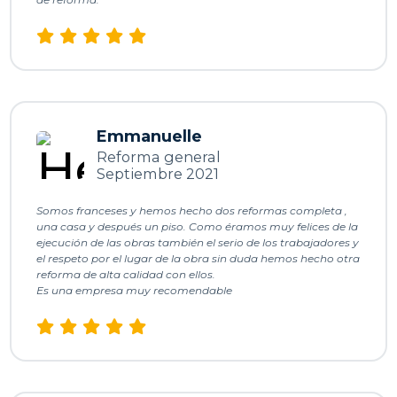
m
d
s
Emmanuelle
E
Reforma general
r
Septiembre 2021
a
h
Somos franceses y hemos hecho dos reformas completa ,
s
una casa y después un piso. Como éramos muy felices de la
ejecución de las obras también el serio de los trabajadores y
el respeto por el lugar de la obra sin duda hemos hecho otra
n
reforma de alta calidad con ellos.
Es una empresa muy recomendable
r
t