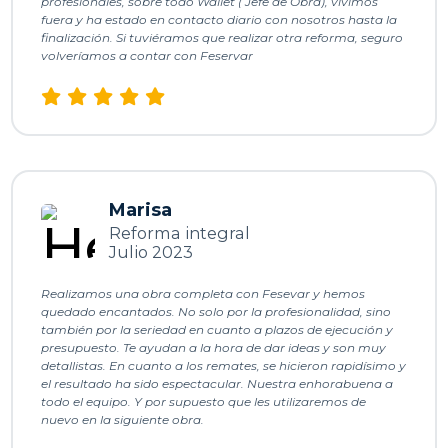
profesionales, sobre todo Wallet ( Jefe de Obra), vivimos
de 
cumpl
!
l
fuera y ha estado en contacto diario con nosotros hasta la
finalización. Si tuviéramos que realizar otra reforma, seguro
necesi
e con 
c
volveríamos a contar con Feservar
dad.L
lo que 
c
a obra 
dice y 
t
de 
da 
e
muy 
bueno
y
buena 
s 
calida
consej
a
Marisa
d, y 
os. 
Reforma integral
los 
Dirige 
. 
Julio 2023
trabaj
a un 
adore
equipo 
e
Realizamos una obra completa con Fesevar y hemos
s son 
como 
p
quedado encantados. No solo por la profesionalidad, sino
profes
es el, 
también por la seriedad en cuanto a plazos de ejecución y
presupuesto. Te ayudan a la hora de dar ideas y son muy
ionale
muy 
n
detallistas. En cuanto a los remates, se hicieron rapidísimo y
s, 
educa
n
el resultado ha sido espectacular. Nuestra enhorabuena a
agrad
do y 
o
todo el equipo. Y por supuesto que les utilizaremos de
nuevo en la siguiente obra.
ables 
cuidad
e