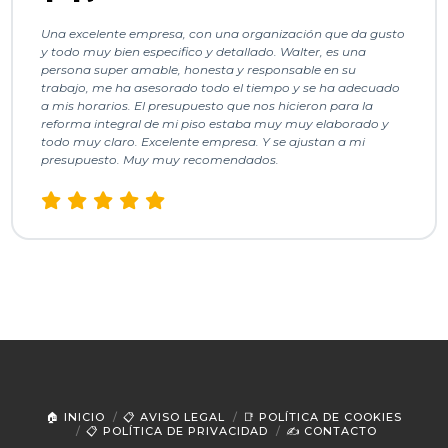
Una excelente empresa, con una organización que da gusto
y todo muy bien especifico y detallado. Walter, es una
persona super amable, honesta y responsable en su
trabajo, me ha asesorado todo el tiempo y se ha adecuado
a mis horarios. El presupuesto que nos hicieron para la
reforma integral de mi piso estaba muy muy elaborado y
todo muy claro. Excelente empresa. Y se ajustan a mi
presupuesto. Muy muy recomendados.
🏠 INICIO
📋 AVISO LEGAL
📑 POLÍTICA DE COOKIES
📋 POLÍTICA DE PRIVACIDAD
✍ CONTACTO