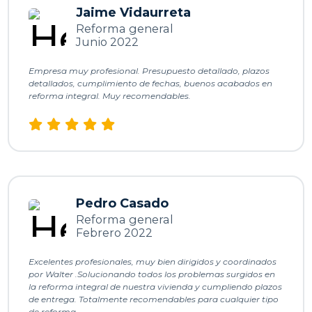
l
Jaime Vidaurreta
Reforma general
,
Junio 2022
Empresa muy profesional. Presupuesto detallado, plazos
detallados, cumplimiento de fechas, buenos acabados en
reforma integral. Muy recomendables.
t
a
o
s
Pedro Casado
ó
Reforma general
Febrero 2022
d
Excelentes profesionales, muy bien dirigidos y coordinados
por Walter .Solucionando todos los problemas surgidos en
la reforma integral de nuestra vivienda y cumpliendo plazos
de entrega. Totalmente recomendables para cualquier tipo
c
de reforma.