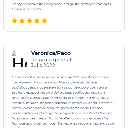
s
Siempre dispuestos a ayudar. Da gusto trabajar con ellos.
Gracias por todo.
h
n
v
s
h
q
Verónica/Paco
Reforma general
e
Julio 2022
Hemos realizado la reforma integral de nuestra vivienda
c
con Fesevar Innovaciones. Nunca pensamos que
q
podr&iacute;a hacerse en tan poco tiempo y con tanta
profesionalidad. Aparte del trabajo realizado, nos han
orientado y aconsejado en todo lo referente a mejorar y
sacar el m&aacute;ximo partido nuestra vivienda. Desde el
l 
inicio, Walter dedic&oacute; gran parte de su tiempo
e
personal haciendo "suyo" el proyecto y el acabado final no
ha podido ser mejor. Tanto Walter como sus empleados
s
han pasado a ser amigos. Siempre les recomendaremos sin