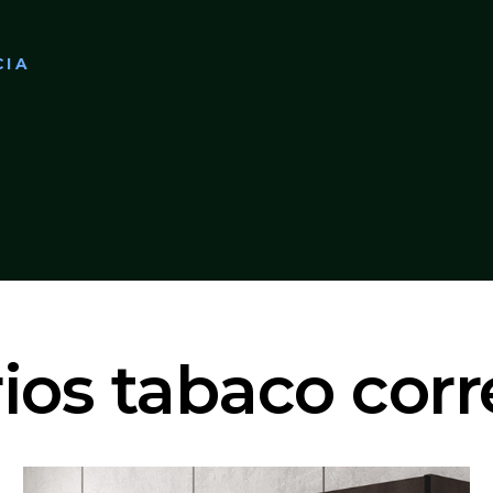
CIA
ios tabaco corr